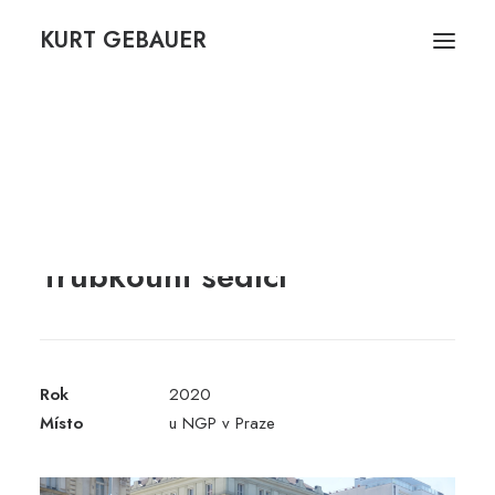
KURT GEBAUER
Prameny na Roudné –
Bezva úča – návrh
zaniklá osada Amerika
Trubkouni sedící
Rok
2020
Místo
u NGP v Praze